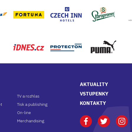
Staropramen
Fortuna
Puma
iDNES
Protecton
AKTUALITY
VSTUPENKY
TV a rozhlas
KONTAKTY
et
Tisk a publishing
On-line
Facebook
Twitter
Insta
Merchandising