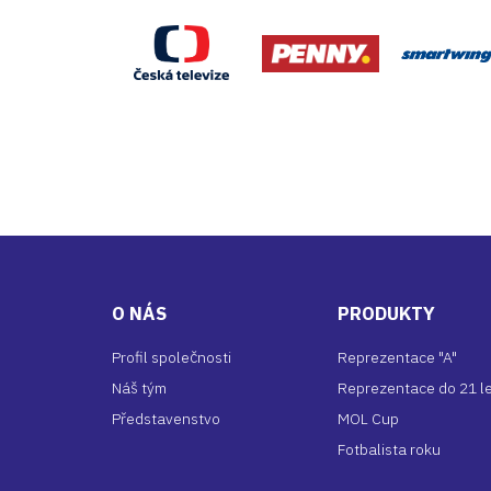
ČT
Penny
O NÁS
PRODUKTY
Profil společnosti
Reprezentace "A"
Náš tým
Reprezentace do 21 l
Představenstvo
MOL Cup
Fotbalista
roku