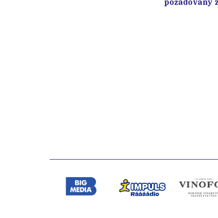
požadovaný z
Bigmedia
Impuls
Vinofol