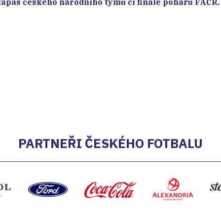
ápas českého národního týmu či finále poháru FAČR.
PARTNEŘI ČESKÉHO FOTBALU
Alexandria
S
Coca-Cola