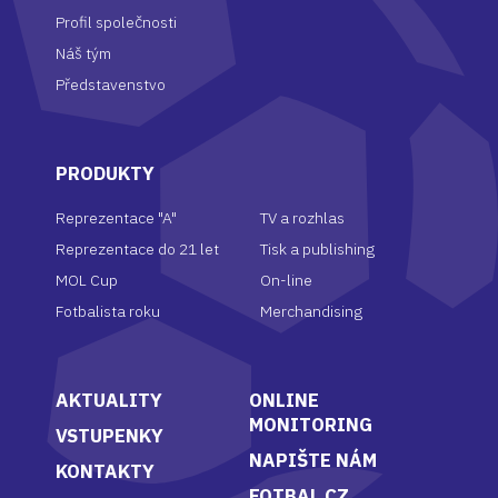
Profil společnosti
Náš tým
Představenstvo
PRODUKTY
Reprezentace "A"
TV a rozhlas
Reprezentace do 21 let
Tisk a publishing
MOL Cup
On-line
Fotbalista
roku
Merchandising
AKTUALITY
ONLINE
MONITORING
VSTUPENKY
NAPIŠTE NÁM
KONTAKTY
FOTBAL.CZ