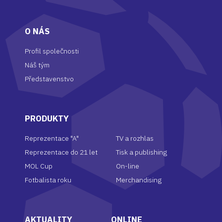
O NÁS
Profil společnosti
Náš tým
Představenstvo
PRODUKTY
Reprezentace "A"
TV a rozhlas
Reprezentace do 21 let
Tisk a publishing
MOL Cup
On-line
Fotbalista
roku
Merchandising
AKTUALITY
ONLINE